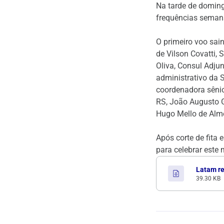
Na tarde de domingo
frequências seman
O primeiro voo sai
de Vilson Covatti,
Oliva, Consul Adju
administrativo da 
coordenadora sênio
RS, João Augusto G
Hugo Mello de Alme
Após corte de fita
para celebrar este
Latam re
39.30 KB