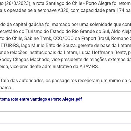
 (26/3/2023), a rota Santiago do Chile - Porto Alegre foi retom
ais operadas pela aeronave A320, com capacidade para 174 pa
ndo da capital gaúcha foi marcado por uma solenidade que co
 Secretário do Turismo do Estado do Rio Grande do Sul, Aldo Ale
nto do Chile, Sabine Trenk, CCO/COO da Fraport Brasil, Romano S
SETUR-RS, Iago Murilo Brito de Souza, gerente de base da Latam,
r de relações institucionais da Latam, Lucia Hoffmann Bentz, 
odoy Chagas Machado, vice-presidente de relações externas da
ida, vice-presidente administrativo da ABAV-RS.
 e fala das autoridades, os passageiros receberam um mimo da
 marco.
toma rota entre Santiago e Porto Alegre.pdf