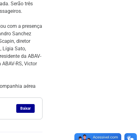
ada. Serão três
ssageiros.
ntou com a presença
jandro Sanchez
capin, diretor
 Lígia Sato,
presidente da ABAV-
 ABAV-RS, Victor
 companhia aérea
Baixar