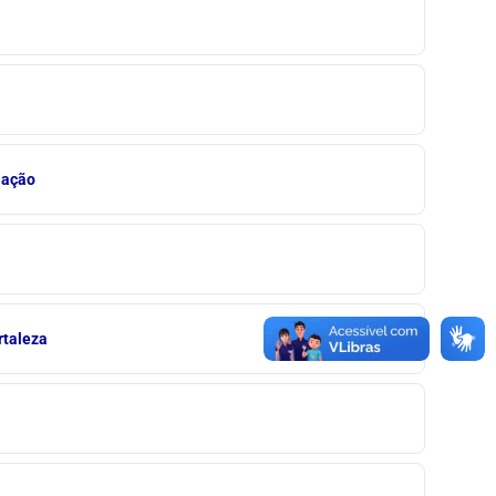
iação
rtaleza