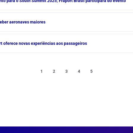
nto para o South Summit 2025; Fraport Brasil participará do evento
eceber aeronaves maiores
t oferece novas experiências aos passageiros
1
2
3
4
5