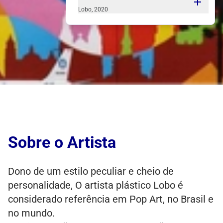
Lobo, 2020
"Muito além de decorar, as minhas obras
mostram a personalidade e vida de cada
um. Por isso cada obra é uma inspiração
diferente. É um prazer proporcionar um
trabalho único, eu conto um pouco da
história da pessoa e a pessoa conta um
pouco da minha história."
Sobre o Artista
Dono de um estilo peculiar e cheio de
personalidade, O artista plástico Lobo é
considerado referência em Pop Art, no Brasil e
no mundo.