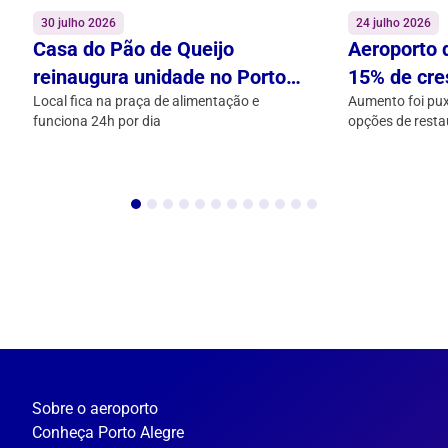
30 julho 2026
24 julho 2026
Casa do Pão de Queijo
Aeroporto 
reinaugura unidade no Porto
15% de cr
Alegre Airport
Local fica na praça de alimentação e
operações 
Aumento foi pu
funciona 24h por dia
opções de resta
geral e de salas
Sobre o aeroporto
Conheça Porto Alegre