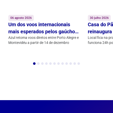
06 agosto 2026
30 julho 2026
Um dos voos internacionais
Casa do Pã
mais esperados pelos gaúchos
reinaugura
está de volta
Azul retoma voos diretos entre Porto Alegre e
Alegre Airp
Local fica na p
Montevidéu a partir de 14 de dezembro
funciona 24h po