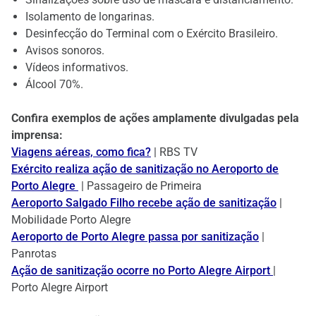
Isolamento de longarinas.
Desinfecção do Terminal com o Exército Brasileiro.
Avisos sonoros.
Vídeos informativos.
Álcool 70%.
Confira exemplos de ações amplamente divulgadas pela
imprensa:
Viagens aéreas, como fica?
| RBS TV
Exército realiza ação de sanitização no Aeroporto de
Porto Alegre
| Passageiro de Primeira
Aeroporto Salgado Filho recebe ação de sanitização
|
Mobilidade Porto Alegre
Aeroporto de Porto Alegre passa por sanitização
|
Panrotas
Ação de sanitização ocorre no Porto Alegre Airport
|
Porto Alegre Airport