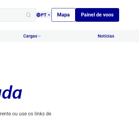
Mapa
Painel de voos
PT
Cargas
Notícias
ada
ente ou use os links de