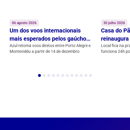
06 agosto 2026
30 julho 2026
Um dos voos internacionais
Casa do Pã
mais esperados pelos gaúchos
reinaugura
está de volta
Azul retoma voos diretos entre Porto Alegre e
Alegre Airp
Local fica na p
Montevidéu a partir de 14 de dezembro
funciona 24h po