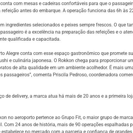
onta com mesas e cadeiras confortáveis para que o passageiro
 refeição antes do embarque. A operação funciona das 6h às 22
m ingredientes selecionados e peixes sempre frescos. O que t
 passageiro é a excelência na preparação das refeições e o aten
te qualificada e capacitada.
rto Alegre conta com esse espaço gastronômico que promete su
shi e culinária japonesa. O Rokkon chega para proporcionar u
pratos de alta qualidade em um ambiente acolhedor. É mais um
s passageiros”, comenta Priscila Pedroso, coordenadora comerc
ço de delivery, a marca atua há mais de 20 anos e a primeira loj
on no aeroporto pertence ao Grupo Fit, o maior grupo de marca
il. Com 24 anos de história, mais de 90 operações espalhadas 
e estabelece no mercado com a parceria e confiança de grande