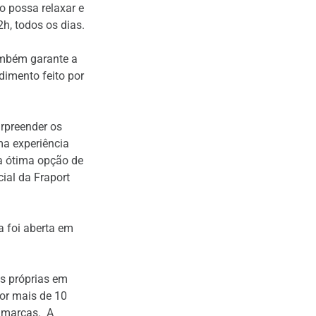
 possa relaxar e
h, todos os dias.
ambém garante a
dimento feito por
rpreender os
ma experiência
a ótima opção de
ial da Fraport
a foi aberta em
s próprias em
por mais de 10
s marcas. A