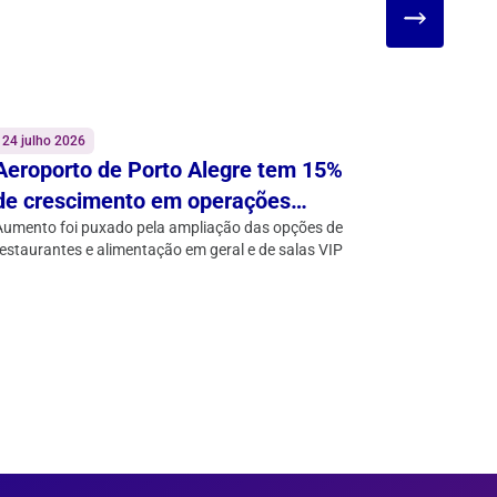
24 julho 2026
18 junho 2
Aeroporto de Porto Alegre tem 15%
Tempora
de crescimento em operações
crescim
comerciais
Aumento foi puxado pela ampliação das opções de
elevar f
Aeroporto 
estaurantes e alimentação em geral e de salas VIP
rotas nacio
Alegre A