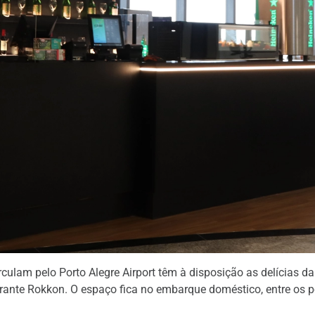
rculam pelo Porto Alegre Airport têm à disposição as delícias d
rante Rokkon. O espaço fica no embarque doméstico, entre os p