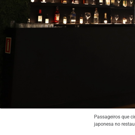
Passageiros que ci
japonesa no restau