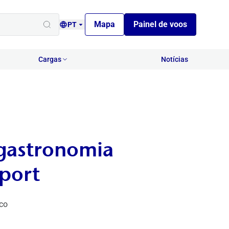
Mapa
Painel de voos
PT
Cargas
Notícias
 gastronomia
rport
co