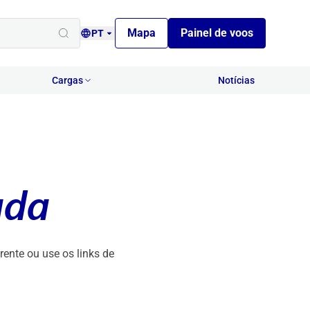
Mapa
Painel de voos
PT
Cargas
Notícias
ada
ente ou use os links de