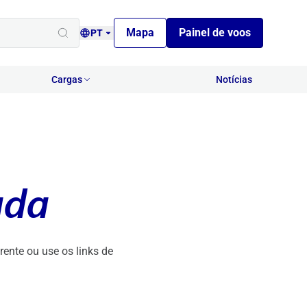
Mapa
Painel de voos
PT
Cargas
Notícias
ada
ente ou use os links de