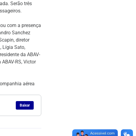
ada. Serão três
ssageiros.
ntou com a presença
jandro Sanchez
capin, diretor
 Lígia Sato,
presidente da ABAV-
 ABAV-RS, Victor
 companhia aérea
Baixar