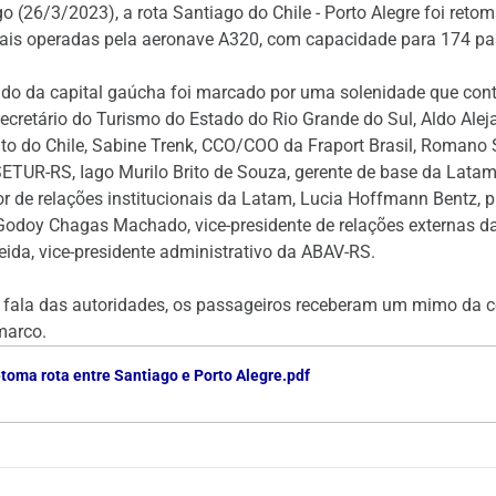
 (26/3/2023), a rota Santiago do Chile - Porto Alegre foi retom
ais operadas pela aeronave A320, com capacidade para 174 pa
ndo da capital gaúcha foi marcado por uma solenidade que co
 Secretário do Turismo do Estado do Rio Grande do Sul, Aldo Ale
nto do Chile, Sabine Trenk, CCO/COO da Fraport Brasil, Romano S
SETUR-RS, Iago Murilo Brito de Souza, gerente de base da Latam,
r de relações institucionais da Latam, Lucia Hoffmann Bentz, 
odoy Chagas Machado, vice-presidente de relações externas da
ida, vice-presidente administrativo da ABAV-RS.
 e fala das autoridades, os passageiros receberam um mimo da
 marco.
toma rota entre Santiago e Porto Alegre.pdf