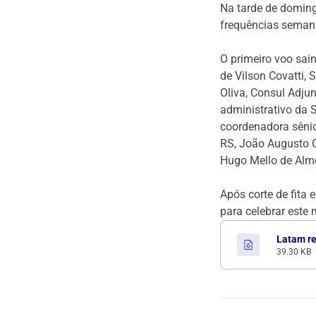
Na tarde de domingo
frequências seman
O primeiro voo sai
de Vilson Covatti,
Oliva, Consul Adju
administrativo da 
coordenadora sênio
RS, João Augusto G
Hugo Mello de Alme
Após corte de fita
para celebrar este
Latam re
39.30 KB